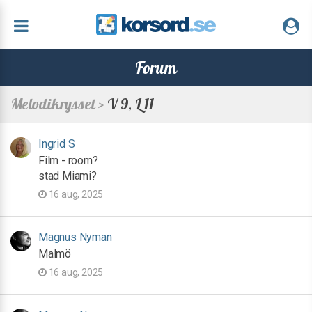
Forum
Melodikrysset >
V 9, L 11
Ingrid S
Film - room?
stad Miami?
16 aug, 2025
Magnus Nyman
Malmö
16 aug, 2025