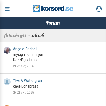
Forum
Arkivkryss >
arkiv8
Angelo Redaelli
mysig i hem miljön
Ka*el*gnsbrasa
22 okt, 2025
Ylva A Wettergren
kakelugnsbrasa
22 okt, 2025