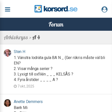
Forum
Arkivkryss >
A 4
Sten H
1. Vänstra lodräta gula BA N _ (Ger rökris måste väl bli
EN?
2. Visar många serier ?
3. Lyxigt till oxfilén _ _ _ KELSÅS ?
4. Fyra årstider _ _ _ _ A ?
7 okt, 2025
Anette Demmers
Banh Mi