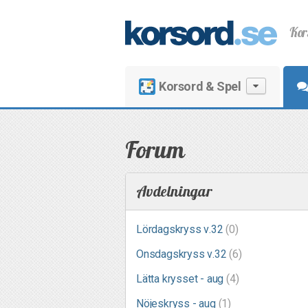
Kor
Korsord & Spel
Forum
Avdelningar
Lördagskryss v.32
(0)
Onsdagskryss v.32
(6)
Lätta krysset - aug
(4)
Nöjeskryss - aug
(1)