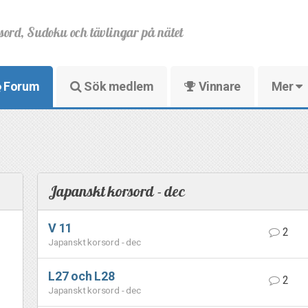
sord, Sudoku och tävlingar på nätet
Forum
Sök medlem
Vinnare
Mer
Japanskt korsord - dec
V 11
2
Japanskt korsord - dec
L27 och L28
2
Japanskt korsord - dec