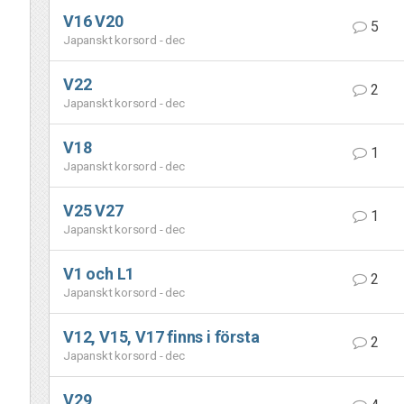
V16 V20
5
Japanskt korsord - dec
V22
2
Japanskt korsord - dec
V18
1
Japanskt korsord - dec
V25 V27
1
Japanskt korsord - dec
V1 och L1
2
Japanskt korsord - dec
V12, V15, V17 finns i första
2
Japanskt korsord - dec
V29