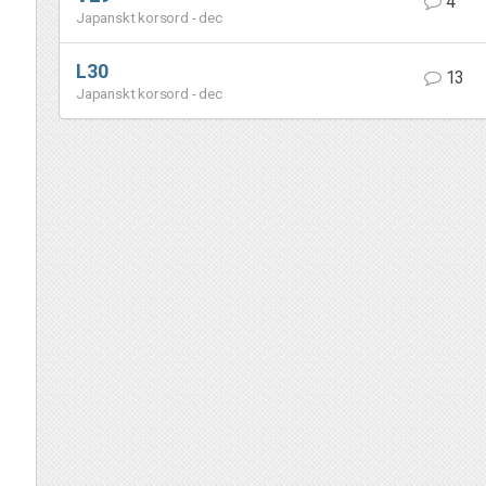
4
Japanskt korsord - dec
L30
13
Japanskt korsord - dec