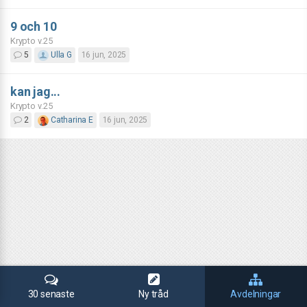
9 och 10
Krypto v.25
5
Ulla G
16 jun, 2025
kan jag...
Krypto v.25
2
Catharina E
16 jun, 2025
30 senaste
Ny tråd
Avdelningar