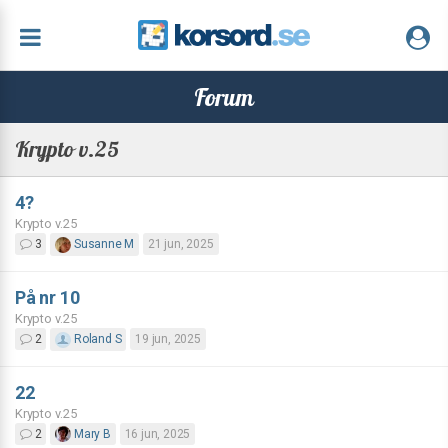
Forum
Krypto v.25
4?
Krypto v.25
3
Susanne M
21 jun, 2025
På nr 10
Krypto v.25
2
Roland S
19 jun, 2025
22
Krypto v.25
2
Mary B
16 jun, 2025