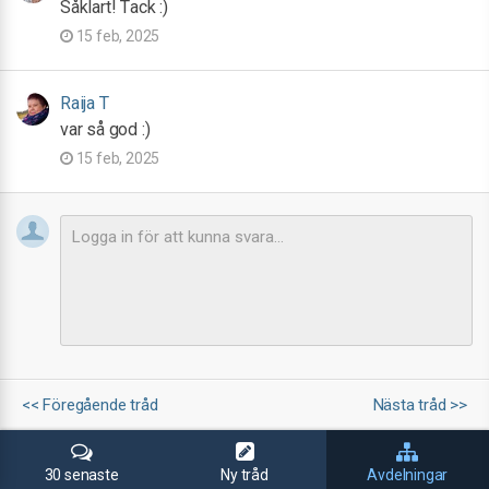
Såklart! Tack :)
15 feb, 2025
Raija T
var så god :)
15 feb, 2025
<< Föregående tråd
Nästa tråd >>
30 senaste
Ny tråd
Avdelningar