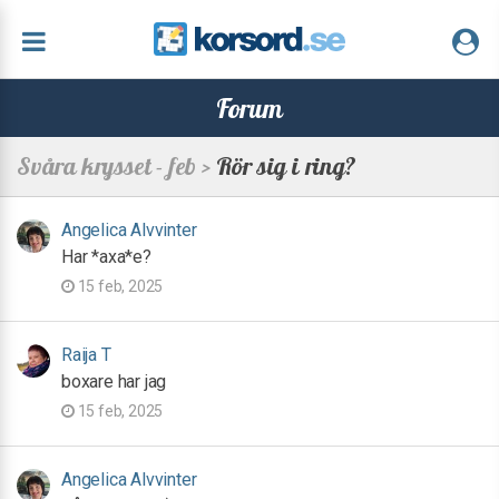
Forum
Svåra krysset - feb >
Rör sig i ring?
Angelica Alvvinter
Har *axa*e?
15 feb, 2025
Raija T
boxare har jag
15 feb, 2025
Angelica Alvvinter