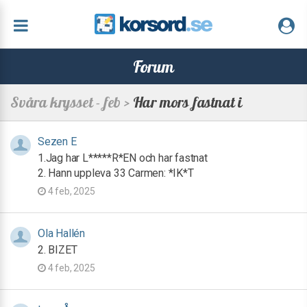
Forum
Svåra krysset - feb >
Har mors fastnat i
Sezen E
1.Jag har L*****R*EN och har fastnat
2. Hann uppleva 33 Carmen: *IK*T
4 feb, 2025
Ola Hallén
2. BIZET
4 feb, 2025