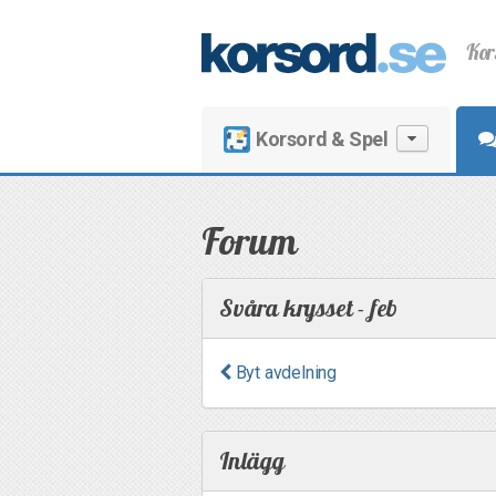
Kor
Korsord & Spel
Forum
Svåra krysset - feb
Byt avdelning
Inlägg