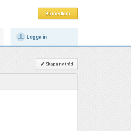
Bli medlem
Logga in
Skapa ny tråd