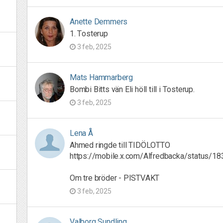
Anette Demmers
1. Tosterup
3 feb, 2025
Mats Hammarberg
Bombi Bitts vän Eli höll till i Tosterup.
3 feb, 2025
Lena Å
Ahmed ringde till TIDÖLOTTO
https://mobile.x.com/Alfredbacka/status/
Om tre bröder - PISTVAKT
3 feb, 2025
Valborg Sundling