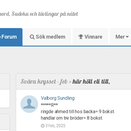
sord, Sudoku och tävlingar på nätet
Forum
Sök medlem
Vinnare
Mer
Svåra krysset - feb >
här höll eli till,
Valborg Sundling
*****R**
ringde ahmed till hos backa= 9 bokst.
handlar om tre bröder= 8 bokst.
3 feb, 2025