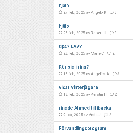
hjälp
27 feb, 2025 av
Angelo R
3
hjälp
25 feb, 2025 av
Robert H
3
tips? LAV?
22 feb, 2025 av
Marie C
2
Rör sig i ring?
15 feb, 2025 av
Angelica A
3
visar vinterjägare
12 feb, 2025 av
Kerstin H
2
ringde Ahmed till ibacka
9 feb, 2025 av
Anita J
2
Förvandlingsprogram