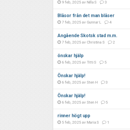
9 feb, 2025 av
Nilla S
3
Blåsor från det man blåser
7 feb, 2025 av
Gunnar L
4
Angående Skotsk stad m.m.
7 feb, 2025 av
Christina S
2
önskar hjälp
6 feb, 2025 av
Titti S
5
Önskar hjälp!
6 feb, 2025 av
Sten H
3
Önskar hjälp!
6 feb, 2025 av
Sten H
5
rinner högt upp
5 feb, 2025 av
Maria S
1