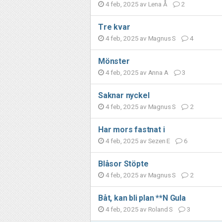
4 feb, 2025 av
Lena Å
2
Tre kvar
4 feb, 2025 av
Magnus S
4
Mönster
4 feb, 2025 av
Anna A
3
Saknar nyckel
4 feb, 2025 av
Magnus S
2
Har mors fastnat i
4 feb, 2025 av
Sezen E
6
Blåsor Stöpte
4 feb, 2025 av
Magnus S
2
Båt, kan bli plan **N Gula
4 feb, 2025 av
Roland S
3