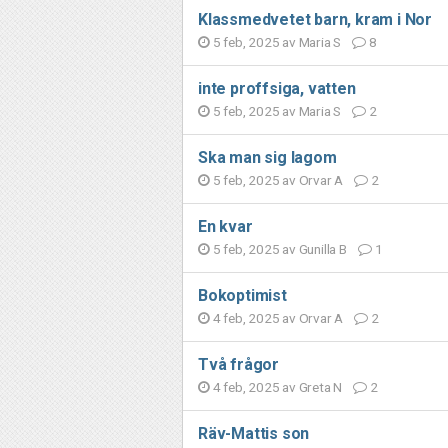
Klassmedvetet barn, kram i Nor
5 feb, 2025 av
Maria S
8
inte proffsiga, vatten
5 feb, 2025 av
Maria S
2
Ska man sig lagom
5 feb, 2025 av
Orvar A
2
En kvar
5 feb, 2025 av
Gunilla B
1
Bokoptimist
4 feb, 2025 av
Orvar A
2
Två frågor
4 feb, 2025 av
Greta N
2
Räv-Mattis son