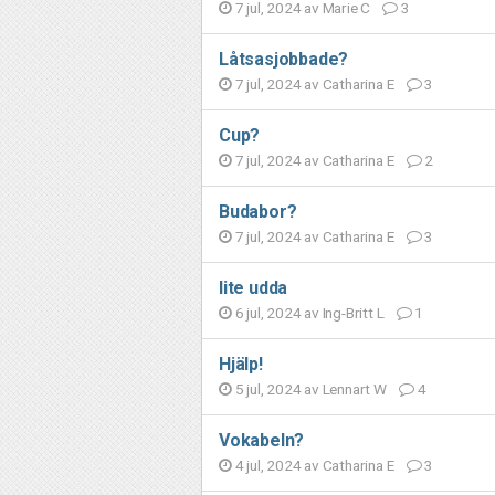
7 jul, 2024 av
Marie C
3
Låtsasjobbade?
7 jul, 2024 av
Catharina E
3
Cup?
7 jul, 2024 av
Catharina E
2
Budabor?
7 jul, 2024 av
Catharina E
3
lite udda
6 jul, 2024 av
Ing-Britt L
1
Hjälp!
5 jul, 2024 av
Lennart W
4
Vokabeln?
4 jul, 2024 av
Catharina E
3