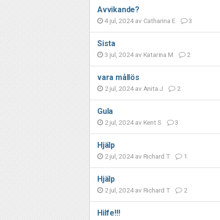
Avvikande?
4 jul, 2024 av
Catharina E
3
Sista
3 jul, 2024 av
Katarina M
2
vara mållös
2 jul, 2024 av
Anita J
2
Gula
2 jul, 2024 av
Kent S
3
Hjälp
2 jul, 2024 av
Richard T
1
Hjälp
2 jul, 2024 av
Richard T
2
Hilfe!!!