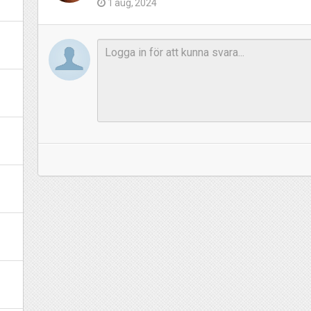
1 aug, 2024