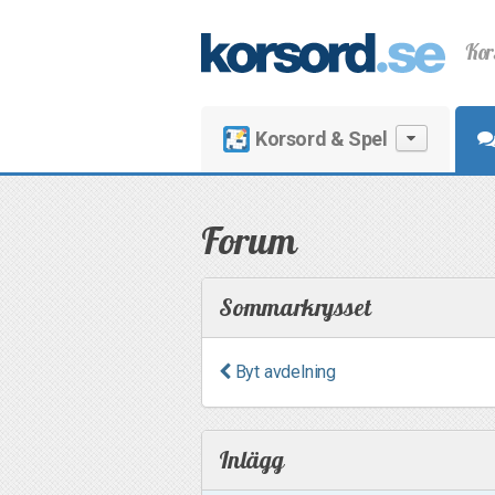
Kor
Korsord & Spel
Forum
Sommarkrysset
Byt avdelning
Inlägg