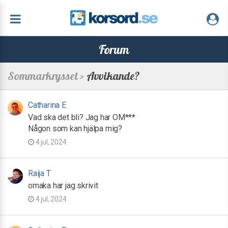
Forum
Sommarkrysset >
Avvikande?
Catharina E
Vad ska det bli? Jag har OM***
Någon som kan hjälpa mig?
4 jul, 2024
Raija T
omaka har jag skrivit
4 jul, 2024