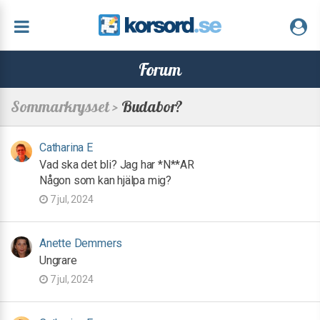
Forum
Sommarkrysset >
Budabor?
Catharina E
Vad ska det bli? Jag har *N**AR
Någon som kan hjälpa mig?
7 jul, 2024
Anette Demmers
Ungrare
7 jul, 2024