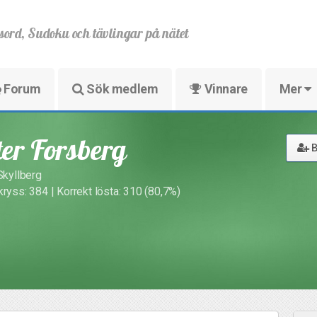
sord, Sudoku och tävlingar på nätet
Forum
Sök medlem
Vinnare
Mer
ter Forsberg
B
Skyllberg
kryss: 384 | Korrekt lösta: 310 (80,7%)