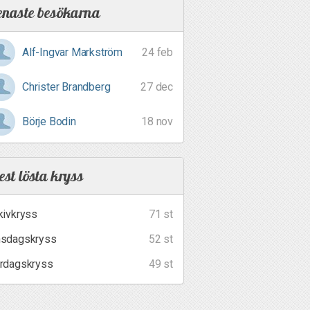
enaste besökarna
Alf-Ingvar Markström
24 feb
Christer Brandberg
27 dec
Börje Bodin
18 nov
st lösta kryss
kivkryss
71 st
sdagskryss
52 st
rdagskryss
49 st