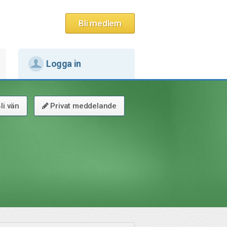
Bli medlem
Logga in
li vän
Privat meddelande