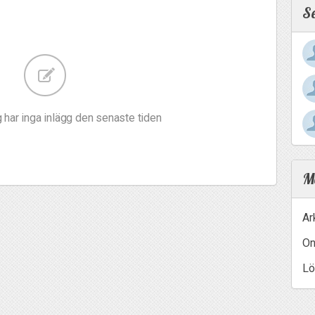
S
 har inga inlägg den senaste tiden
Me
Ar
On
Lö