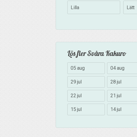
Lilla
Lätt
Lös fler Svåra Kakuro
05 aug
04 aug
29 jul
28 jul
22 jul
21 jul
15 jul
14 jul