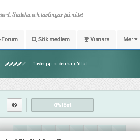
sord, Sudoku och tävlingar på nätet
Forum
Sök medlem
Vinnare
Mer
Tävlingsperioden har gått ut
0
% löst
6
24
15
3
5