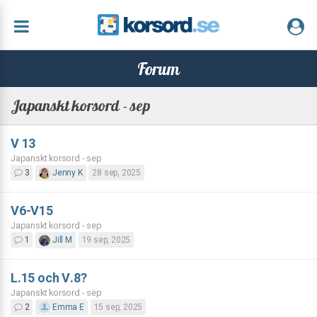
Forum
Japanskt korsord - sep
V 13
Japanskt korsord - sep
3
Jenny K
28 sep, 2025
V6-V15
Japanskt korsord - sep
1
Jill M
19 sep, 2025
L.15 och V.8?
Japanskt korsord - sep
2
Emma E
15 sep, 2025