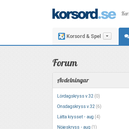
Kor
Korsord & Spel
Forum
Avdelningar
Lördagskryss v.32
(0)
Onsdagskryss v.32
(6)
Lätta krysset - aug
(4)
Nöjeskryss - aug
(1)