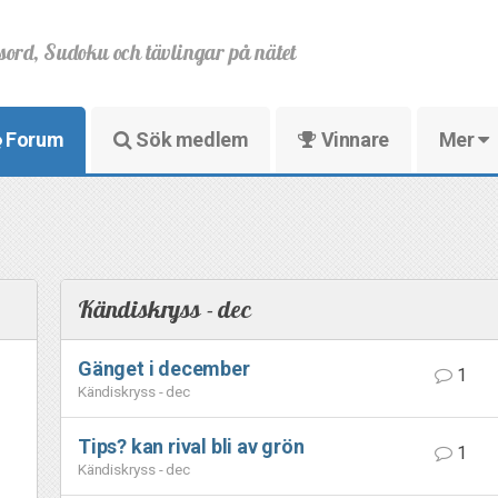
sord, Sudoku och tävlingar på nätet
Forum
Sök medlem
Vinnare
Mer
Kändiskryss - dec
Gänget i december
1
Kändiskryss - dec
Tips? kan rival bli av grön
1
Kändiskryss - dec