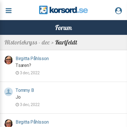
Forum
Historiekryss - dec >
Karlfeldt
Birgitta Påhlsson
Tsaren?
3 dec, 2022
Tommy B
Jo
3 dec, 2022
Birgitta Påhlsson