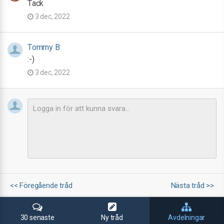
Tack
3 dec, 2022
Tommy B
:-)
3 dec, 2022
<< Föregående tråd
Nästa tråd >>
30 senaste
Ny tråd
Avdelningar