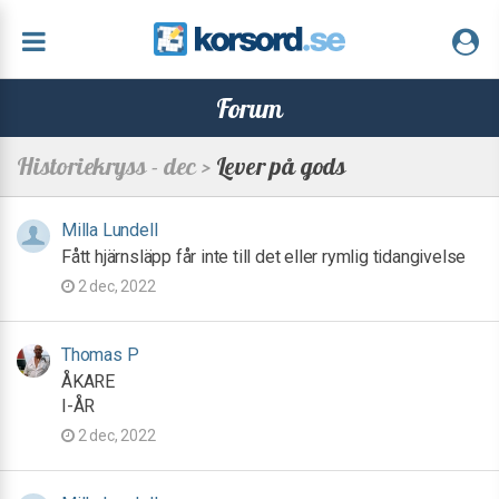
Forum
Historiekryss - dec >
Lever på gods
Milla Lundell
Fått hjärnsläpp får inte till det eller rymlig tidangivelse
2 dec, 2022
Thomas P
ÅKARE
I-ÅR
2 dec, 2022