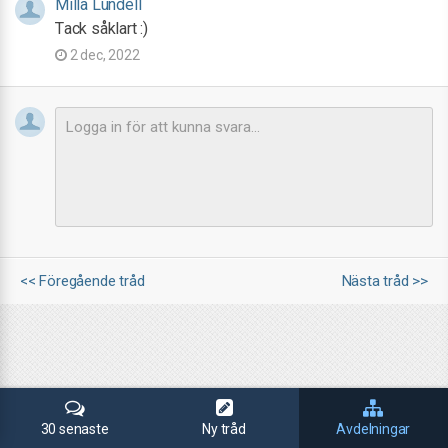
Milla Lundell
Tack såklart :)
2 dec, 2022
<< Föregående tråd
Nästa tråd >>
30 senaste
Ny tråd
Avdelningar