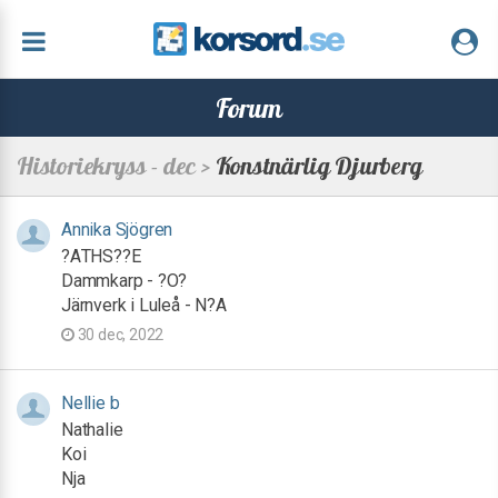
Forum
Historiekryss - dec >
Konstnärlig Djurberg
Annika Sjögren
?ATHS??E
Dammkarp - ?O?
Järnverk i Luleå - N?A
30 dec, 2022
Nellie b
Nathalie
Koi
Nja