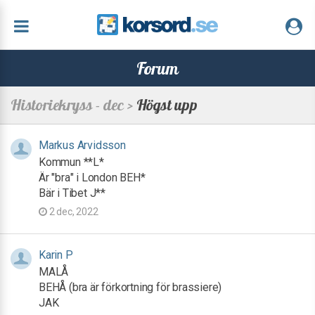
Forum
Historiekryss - dec >
Högst upp
Markus Arvidsson
Kommun **L*
Är "bra" i London BEH*
Bär i Tibet J**
2 dec, 2022
Karin P
MALÅ
BEHÅ (bra är förkortning för brassiere)
JAK