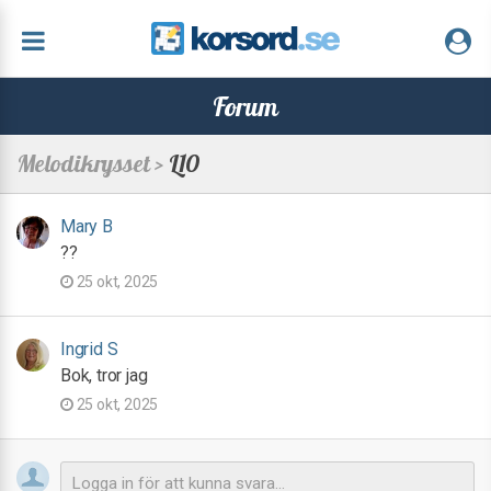
Forum
Melodikrysset >
L10
Mary B
??
25 okt, 2025
Ingrid S
Bok, tror jag
25 okt, 2025