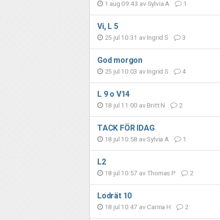
1 aug 09:43 av
Sylvia A
1
Vi, L 5
25 jul 10:31 av
Ingrid S
3
God morgon
25 jul 10:03 av
Ingrid S
4
L 9 o V14
18 jul 11:00 av
Britt N
2
TACK FÖR IDAG
18 jul 10:58 av
Sylvia A
1
L2
18 jul 10:57 av
Thomas P
2
Lodrät 10
18 jul 10:47 av
Carina H
2