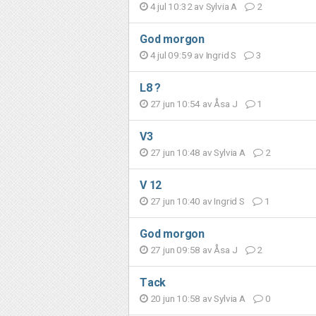
4 jul 10:32 av
Sylvia A
2
God morgon
4 jul 09:59 av
Ingrid S
3
L8 ?
27 jun 10:54 av
Åsa J
1
V3
27 jun 10:48 av
Sylvia A
2
V 12
27 jun 10:40 av
Ingrid S
1
God morgon
27 jun 09:58 av
Åsa J
2
Tack
20 jun 10:58 av
Sylvia A
0