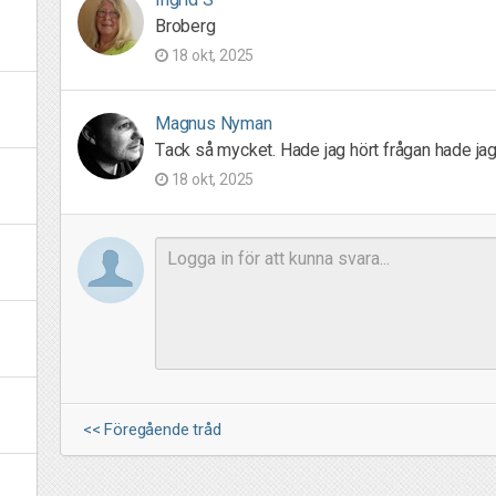
Broberg
18 okt, 2025
Magnus Nyman
Tack så mycket. Hade jag hört frågan hade ja
18 okt, 2025
<< Föregående tråd