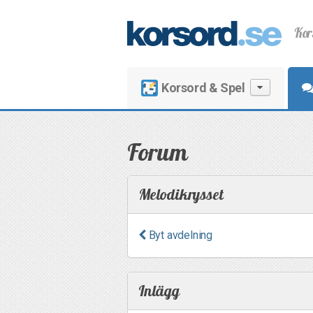
Kor
Korsord & Spel
Forum
Melodikrysset
Byt avdelning
Inlägg