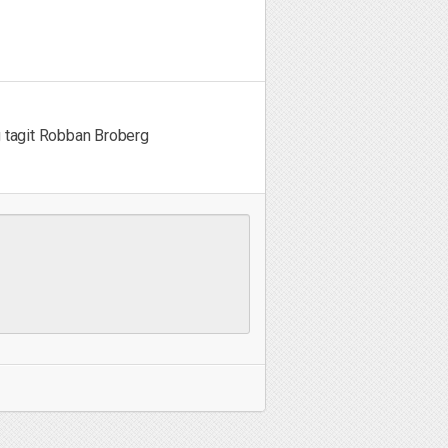
g tagit Robban Broberg