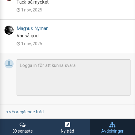
Tack så mycket
1 nov, 2025
Magnus Nyman
Var så god
1 nov, 2025
<< Föregående tråd
30 senaste
Ny tråd
Avdelningar