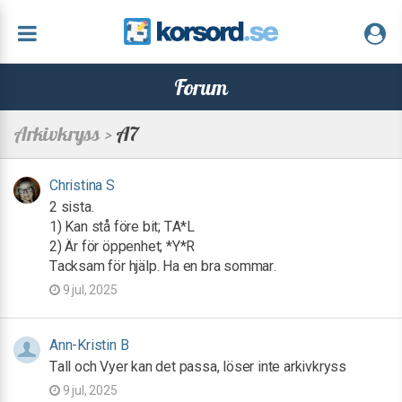
Forum
Arkivkryss >
A7
Christina S
2 sista.
1) Kan stå före bit; TA*L
2) Är för öppenhet; *Y*R
Tacksam för hjälp. Ha en bra sommar.
9 jul, 2025
Ann-Kristin B
Tall och Vyer kan det passa, löser inte arkivkryss
9 jul, 2025