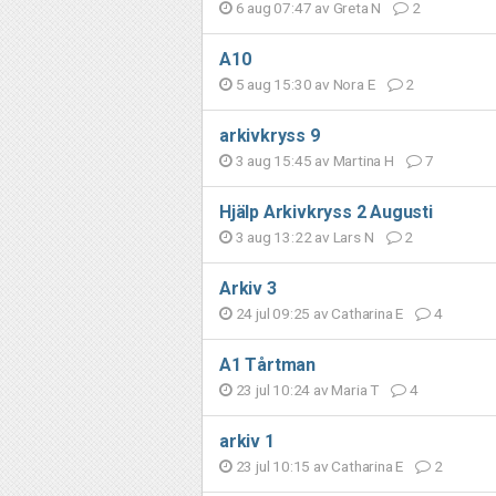
6 aug 07:47 av
Greta N
2
A10
5 aug 15:30 av
Nora E
2
arkivkryss 9
3 aug 15:45 av
Martina H
7
Hjälp Arkivkryss 2 Augusti
3 aug 13:22 av
Lars N
2
Arkiv 3
24 jul 09:25 av
Catharina E
4
A1 Tårtman
23 jul 10:24 av
Maria T
4
arkiv 1
23 jul 10:15 av
Catharina E
2