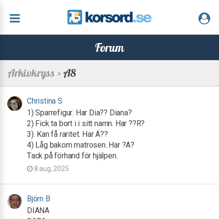
Forum
Arkivkryss >
A8
Christina S
1) Sparrefigur. Har Dia?? Diana?
2) Fick ta bort i i sitt namn. Har ??R?
3). Kan få raritet. Har Ä??
4) Låg bakom matrosen. Har ?A?
Tack på förhand för hjälpen.
8 aug, 2025
Björn B
DIANA