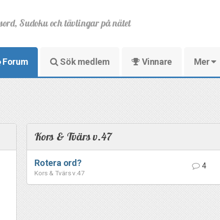
sord, Sudoku och tävlingar på nätet
Forum
Sök medlem
Vinnare
Mer
Kors & Tvärs v.47
Rotera ord?
4
Kors & Tvärs v.47