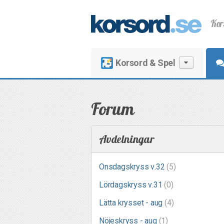
Kor
Korsord & Spel
Forum
Avdelningar
Onsdagskryss v.32
(5)
Lördagskryss v.31
(0)
Lätta krysset - aug
(4)
Nöjeskryss - aug
(1)