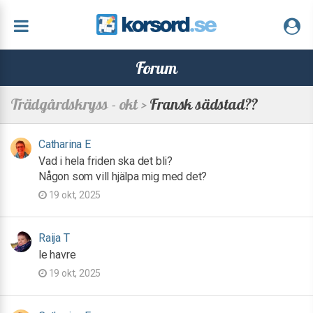
Forum
Trädgårdskryss - okt >
Fransk sädstad??
Catharina E
Vad i hela friden ska det bli?
Någon som vill hjälpa mig med det?
19 okt, 2025
Raija T
le havre
19 okt, 2025