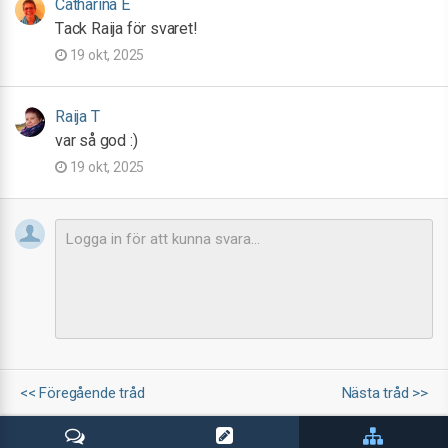
Catharina E
Tack Raija för svaret!
19 okt, 2025
Raija T
var så god :)
19 okt, 2025
<< Föregående tråd
Nästa tråd >>