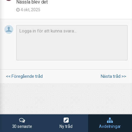
Nässla blev det
4 okt, 2025
<< Föregående tråd
Nästa tråd >>
30 senaste
Ny tråd
Avdelningar