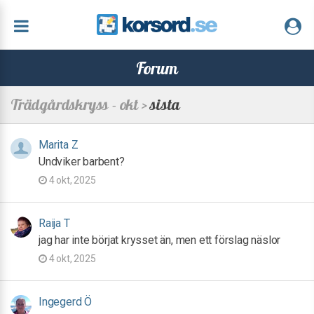
Forum
Trädgårdskryss - okt >
sista
Marita Z
Undviker barbent?
4 okt, 2025
Raija T
jag har inte börjat krysset än, men ett förslag näslor
4 okt, 2025
Ingegerd Ö