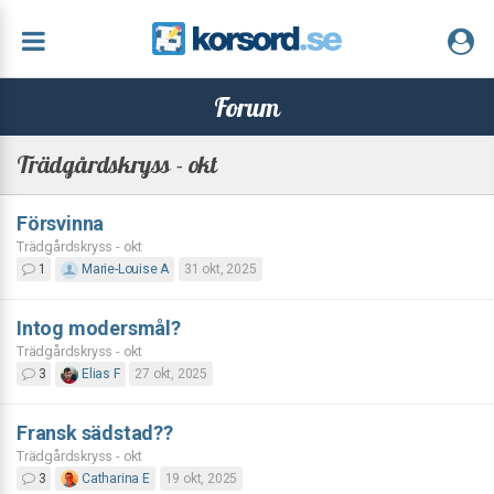
Forum
Trädgårdskryss - okt
Försvinna
Trädgårdskryss - okt
1
Marie-Louise A
31 okt, 2025
Intog modersmål?
Trädgårdskryss - okt
3
Elias F
27 okt, 2025
Fransk sädstad??
Trädgårdskryss - okt
3
Catharina E
19 okt, 2025