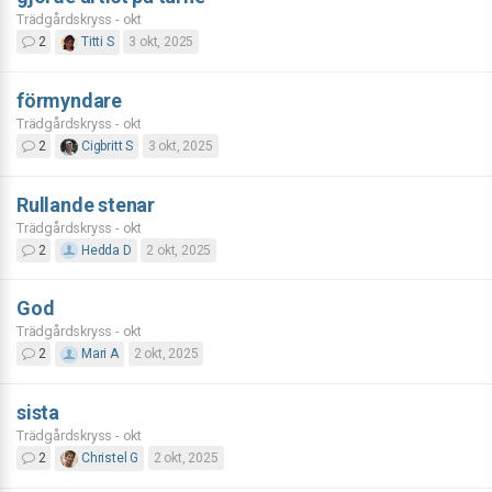
Trädgårdskryss - okt
2
Titti S
3 okt, 2025
förmyndare
Trädgårdskryss - okt
2
Cigbritt S
3 okt, 2025
Rullande stenar
Trädgårdskryss - okt
2
Hedda D
2 okt, 2025
God
Trädgårdskryss - okt
2
Mari A
2 okt, 2025
sista
Trädgårdskryss - okt
2
Christel G
2 okt, 2025