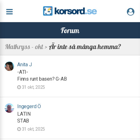
Forum
Matkryss - okt >
Är inte så många hemma?
Anita J
-ATI-
Finns runt basen? G-AB
31 okt, 2025
Ingegerd Ö
LATIN
STAB
31 okt, 2025