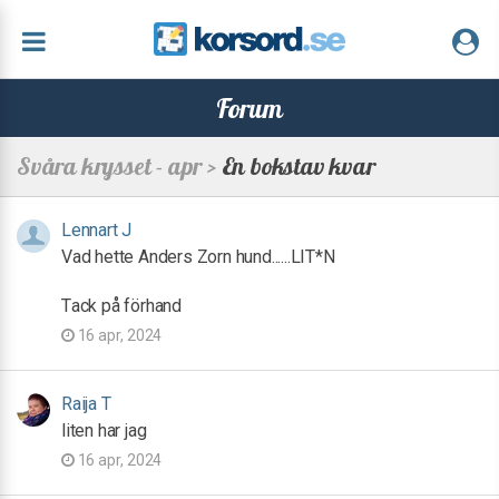
Forum
Svåra krysset - apr >
En bokstav kvar
Lennart J
Vad hette Anders Zorn hund......LIT*N
Tack på förhand
16 apr, 2024
Raija T
liten har jag
16 apr, 2024