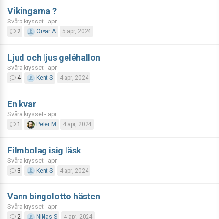
Vikingarna ?
Svåra krysset - apr
2
Orvar A
5 apr, 2024
Ljud och ljus geléhallon
Svåra krysset - apr
4
Kent S
4 apr, 2024
En kvar
Svåra krysset - apr
1
Peter M
4 apr, 2024
Filmbolag isig läsk
Svåra krysset - apr
3
Kent S
4 apr, 2024
Vann bingolotto hästen
Svåra krysset - apr
2
Niklas S
4 apr, 2024