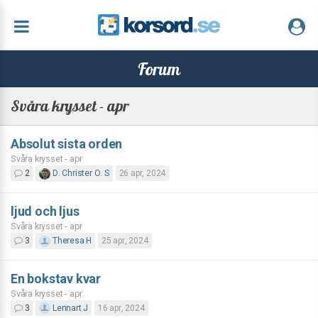
Forum
Svåra krysset - apr
Absolut sista orden
Svåra krysset - apr
2
D. Christer O. S
26 apr, 2024
ljud och ljus
Svåra krysset - apr
3
Theresa H
25 apr, 2024
En bokstav kvar
Svåra krysset - apr
3
Lennart J
16 apr, 2024