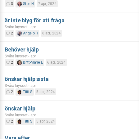
3
Sten H
7 apr, 2024
är inte blyg för att fråga
Svåra krysset - apr
2
Angelo R
6 apr, 2024
Behöver hjälp
Svåra krysset - apr
2
Britt-Marie E
6 apr, 2024
önskar hjälp sista
Svåra krysset - apr
2
Titti S
5 apr, 2024
önskar hjälp
Svåra krysset - apr
2
Titti S
5 apr, 2024
Vara efter