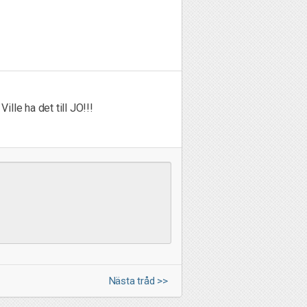
ille ha det till JO!!!
Nästa tråd >>