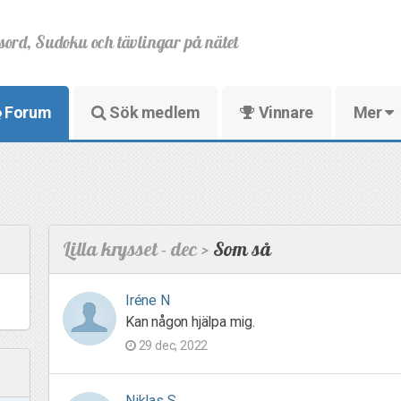
sord, Sudoku och tävlingar på nätet
Forum
Sök medlem
Vinnare
Mer
Lilla krysset - dec >
Som så
Iréne N
Kan någon hjälpa mig.
29 dec, 2022
Niklas S