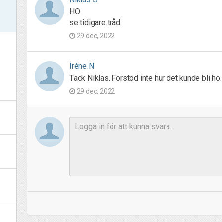
HO
se tidigare tråd
29 dec, 2022
Iréne N
Tack Niklas. Förstod inte hur det kunde bli ho. V
29 dec, 2022