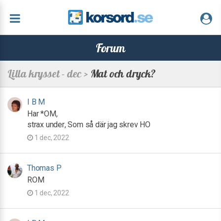
Forum
Lilla krysset - dec >
Mat och dryck?
I B M
Har *OM,
strax under, Som så där jag skrev HO
1 dec, 2022
Thomas P
ROM
1 dec, 2022