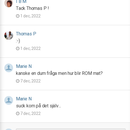
I B M
Tack Thomas P !
1 dec, 2022
Thomas P
:-)
1 dec, 2022
Marie N
kanske en dum fråga men hur blir ROM mat?
7 dec, 2022
Marie N
suck kom på det själv...
7 dec, 2022