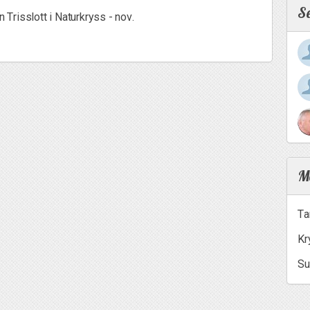
S
n Trisslott i Naturkryss - nov.
Me
Ta
Kr
Su