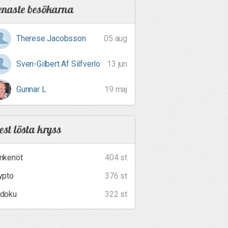
enaste besökarna
Therese Jacobsson
05 aug
Sven-Gilbert Af Silfverlo
13 jun
Gunnar L
19 maj
st lösta kryss
nkenöt
404 st
ypto
376 st
doku
322 st