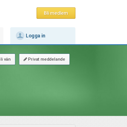
Bli medlem
Logga in
li vän
Privat meddelande