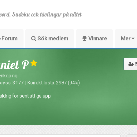
sord, Sudoku och tävlingar på nätet
Forum
Sök medlem
Vinnare
Mer
niel P
B
 Enköping
kryss: 3177 | Korrekt lösta: 2987 (94%)
aldrig för sent att ge upp.