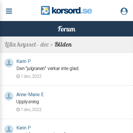
Forum
Lilla krysset - dec >
Bilden
Karin P
Den "julgranen" verkar inte glad.
1 dec, 2022
Anne-Marie E
Upplysning
1 dec, 2022
Karin P