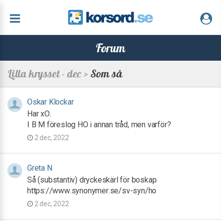
Forum
Lilla krysset - dec >
Som så
Oskar Klockar
Har xO.
I B M föreslog HO i annan tråd, men varför?
2 dec, 2022
Greta N
Så (substantiv) dryckeskärl för boskap
https://www.synonymer.se/sv-syn/ho
2 dec, 2022