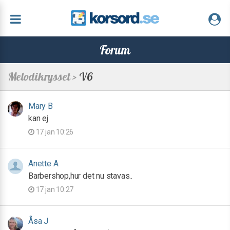
Forum
Melodikrysset >
V6
Mary B
kan ej
17 jan 10:26
Anette A
Barbershop,hur det nu stavas..
17 jan 10:27
Åsa J