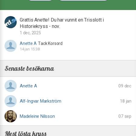
Grattis Anette! Du har vunnit en Trisslott i
Historiekryss - nov.
1 dec, 2025
Anette A
Tack Korsord
14 jan 15:38
Senaste besökarna
Anette A
09 dec
Alf-Ingvar Markström
18 jan
Madeleine Nilsson
07 sep
Mest lösta kryss