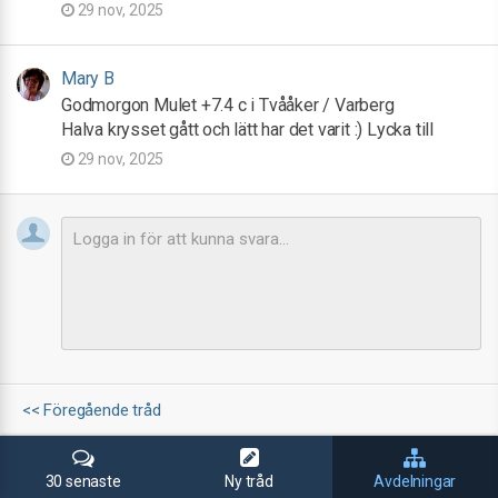
29 nov, 2025
Mary B
Godmorgon Mulet +7.4 c i Tvååker / Varberg
Halva krysset gått och lätt har det varit :) Lycka till
29 nov, 2025
<< Föregående tråd
30 senaste
Ny tråd
Avdelningar