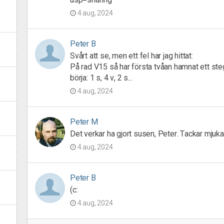
4 aug, 2024
Peter B
Svårt att se, men ett fel har jag hittat:
På rad V15 så har första tvåan hamnat ett steg 
börja: 1 s, 4 v, 2 s...
4 aug, 2024
Peter M
Det verkar ha gjort susen, Peter. Tackar mjuka
4 aug, 2024
Peter B
(c:
4 aug, 2024