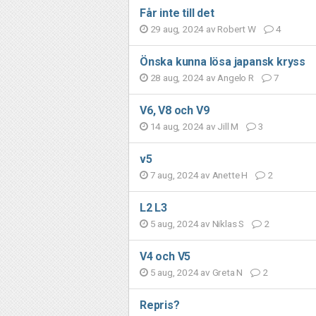
Får inte till det
29 aug, 2024 av
Robert W
4
Önska kunna lösa japansk kryss
28 aug, 2024 av
Angelo R
7
V6, V8 och V9
14 aug, 2024 av
Jill M
3
v5
7 aug, 2024 av
Anette H
2
L2 L3
5 aug, 2024 av
Niklas S
2
V4 och V5
5 aug, 2024 av
Greta N
2
Repris?