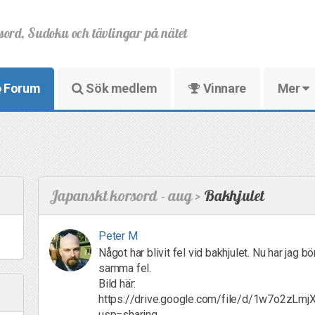
sord, Sudoku och tävlingar på nätet
Forum
Sök medlem
Vinnare
Mer
Japanskt korsord - aug >
Bakhjulet
Peter M
Något har blivit fel vid bakhjulet. Nu har jag b
samma fel.
Bild här:
https://drive.google.com/file/d/1w7o2zL
usp=sharing