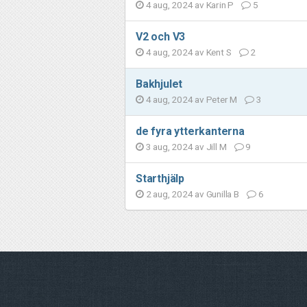
4 aug, 2024 av
Karin P
5
V2 och V3
4 aug, 2024 av
Kent S
2
Bakhjulet
4 aug, 2024 av
Peter M
3
de fyra ytterkanterna
3 aug, 2024 av
Jill M
9
Starthjälp
2 aug, 2024 av
Gunilla B
6