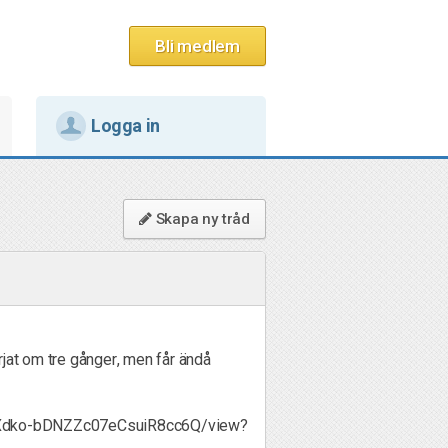
Bli medlem
Logga in
Skapa ny tråd
örjat om tre gånger, men får ändå
mjXdko-bDNZZc07eCsuiR8cc6Q/view?