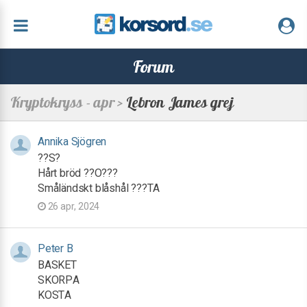
Forum
Kryptokryss - apr >
Lebron James grej
Annika Sjögren
??S?
Hårt bröd ??O???
Småländskt blåshål ???TA
26 apr, 2024
Peter B
BASKET
SKORPA
KOSTA