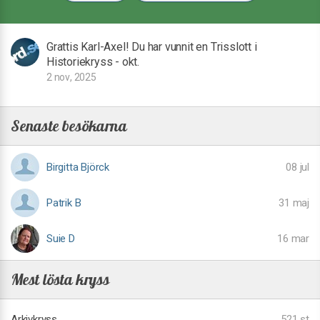
Grattis Karl-Axel! Du har vunnit en Trisslott i
Historiekryss - okt.
2 nov, 2025
Senaste besökarna
Birgitta Björck
08 jul
Patrik B
31 maj
Suie D
16 mar
Mest lösta kryss
Arkivkryss
521 st