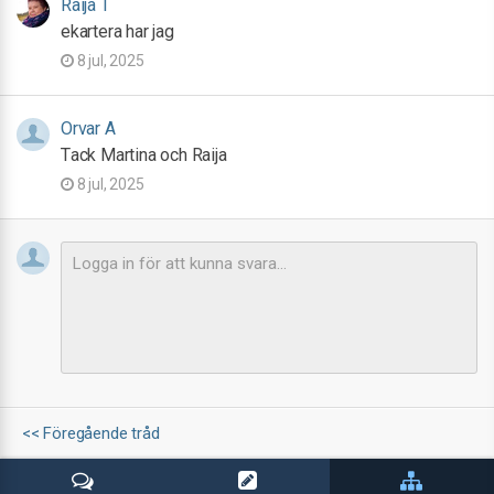
Raija T
ekartera har jag
8 jul, 2025
Orvar A
Tack Martina och Raija
8 jul, 2025
<< Föregående tråd