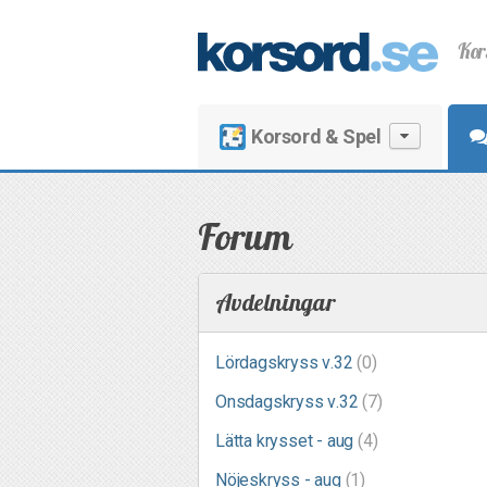
Kor
Korsord & Spel
Forum
Avdelningar
Lördagskryss v.32
(0)
Onsdagskryss v.32
(7)
Lätta krysset - aug
(4)
Nöjeskryss - aug
(1)