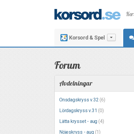
Kor
Korsord & Spel
Forum
Avdelningar
Onsdagskryss v.32
(6)
Lördagskryss v.31
(0)
Lätta krysset - aug
(4)
Nöjeskryss - aug
(1)