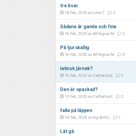
tre kvar
18 feb, 2025 av
Lena T
2
Sådana är gamla och fina
16 feb, 2025 av
Alf-Ingvar M
2
På tjurskallig
16 feb, 2025 av
Alf-Ingvar M
3
latinsk järnek?
16 feb, 2025 av
Catharina E
3
Den är opackad?
15 feb, 2025 av
Catharina E
2
falla på läppen
14 feb, 2025 av
Ing-Britt L
1
Låt gå