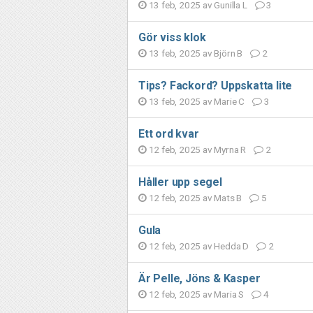
13 feb, 2025 av
Gunilla L
3
Gör viss klok
13 feb, 2025 av
Björn B
2
Tips? Fackord? Uppskatta lite
13 feb, 2025 av
Marie C
3
Ett ord kvar
12 feb, 2025 av
Myrna R
2
Håller upp segel
12 feb, 2025 av
Mats B
5
Gula
12 feb, 2025 av
Hedda D
2
Är Pelle, Jöns & Kasper
12 feb, 2025 av
Maria S
4