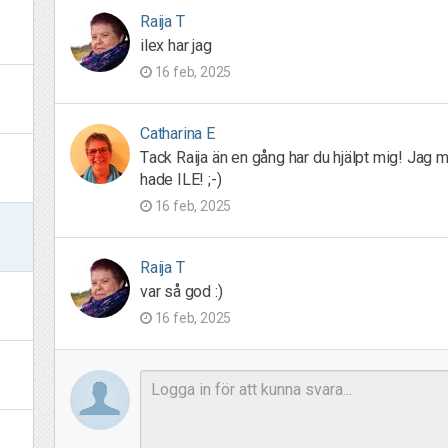
Raija T
ilex har jag
16 feb, 2025
Catharina E
Tack Raija än en gång har du hjälpt mig! Jag m
hade ILE! ;-)
16 feb, 2025
Raija T
var så god :)
16 feb, 2025