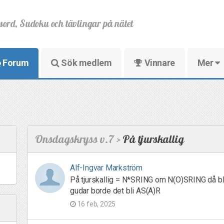
sord, Sudoku och tävlingar på nätet
Forum
Sök medlem
Vinnare
Mer
Onsdagskryss v.7 >
På tjurskallig
Alf-Ingvar Markström
På tjurskallig = N*SRING om N(O)SRING då bli
gudar borde det bli AS(A)R
16 feb, 2025