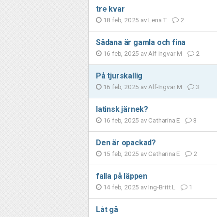
tre kvar
18 feb, 2025 av
Lena T
2
Sådana är gamla och fina
16 feb, 2025 av
Alf-Ingvar M
2
På tjurskallig
16 feb, 2025 av
Alf-Ingvar M
3
latinsk järnek?
16 feb, 2025 av
Catharina E
3
Den är opackad?
15 feb, 2025 av
Catharina E
2
falla på läppen
14 feb, 2025 av
Ing-Britt L
1
Låt gå