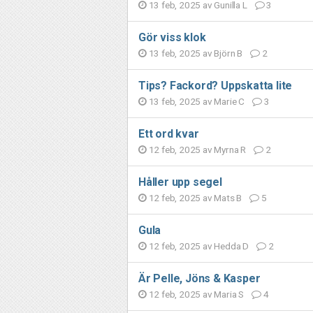
13 feb, 2025 av
Gunilla L
3
Gör viss klok
13 feb, 2025 av
Björn B
2
Tips? Fackord? Uppskatta lite
13 feb, 2025 av
Marie C
3
Ett ord kvar
12 feb, 2025 av
Myrna R
2
Håller upp segel
12 feb, 2025 av
Mats B
5
Gula
12 feb, 2025 av
Hedda D
2
Är Pelle, Jöns & Kasper
12 feb, 2025 av
Maria S
4