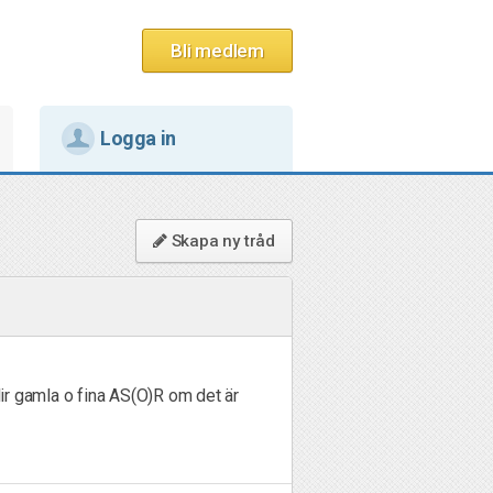
Bli medlem
Logga in
Skapa ny tråd
r gamla o fina AS(O)R om det är