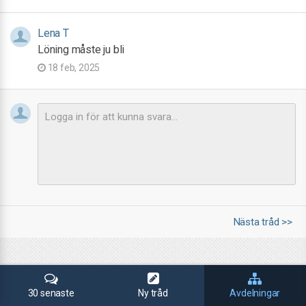
Lena T
Löning måste ju bli
18 feb, 2025
Nästa tråd >>
30 senaste
Ny tråd
Avdelningar