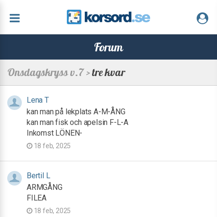
Forum
Onsdagskryss v.7 >
tre kvar
Lena T
kan man på lekplats A-M-ÅNG
kan man fisk och apelsin F-L-A
Inkomst LÖNEN-
18 feb, 2025
Bertil L
ARMGÅNG
FILEA
18 feb, 2025